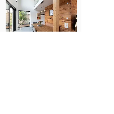
Holz im Garten
TERRASSEN -
TERRASSENÜBERDACHUNG -
SONNENSCHUTZ - GARTENZAUN -
TRENNWAND ...